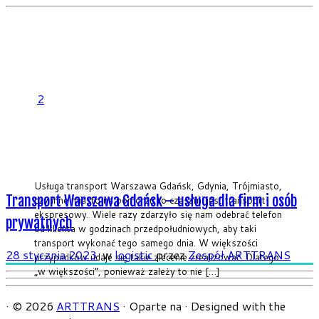
2
Usługa transport Warszawa Gdańsk, Gdynia, Trójmiasto,
Transport Warszawa Gdańsk – usługa dla firm i osób
czy inne miasto na pomorzu to czasami jest transport
ekspresowy. Wiele razy zdarzyło się nam odebrać telefon
prywatnych
od klienta w godzinach przedpołudniowych, aby taki
transport wykonać tego samego dnia. W większości
28 stycznia 2023
w
logistic
przez
Zespół ARTTRANS
przypadków udaje się takie zlecenie zrealizować. Dlatego
„w większości”, ponieważ zależy to nie […]
·
© 2026
ARTTRANS
·
Oparte na
·
Designed with the