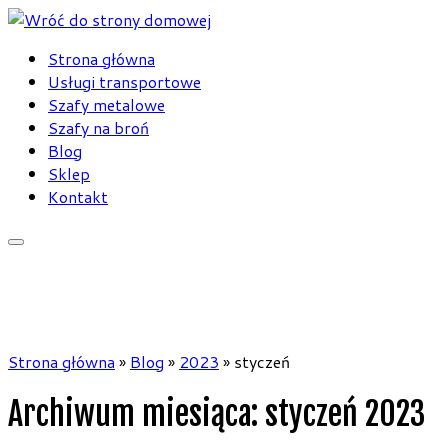
Skip
to
Strona główna
content
Usługi transportowe
Szafy metalowe
Szafy na broń
Blog
Sklep
Kontakt
Strona główna
»
Blog
»
2023
»
styczeń
Archiwum miesiąca:
styczeń 2023