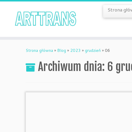
Strona głó
Skip
to
Strona główna
»
Blog
»
2023
»
grudzień
»
06
content
Archiwum dnia:
6 gru