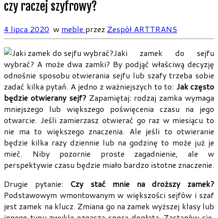
czy raczej szyfrowy?
4 lipca 2020
w
meble
przez
Zespół ARTTRANS
Jaki zamek do sejfu
wybrać? A może dwa zamki? By podjąć właściwą decyzję
odnośnie sposobu otwierania sejfu lub szafy trzeba sobie
zadać kilka pytań. A jedno z ważniejszych to to:
Jak często
będzie otwierany sejf?
Zapamiętaj: rodzaj zamka wymaga
mniejszego lub większego poświęcenia czasu na jego
otwarcie. Jeśli zamierzasz otwierać go raz w miesiącu to
nie ma to większego znaczenia. Ale jeśli to otwieranie
będzie kilka razy dziennie lub na godzinę to może już je
mieć. Niby pozornie proste zagadnienie, ale w
perspektywie czasu będzie miało bardzo istotne znaczenie.
Drugie pytanie:
Czy stać mnie na droższy zamek?
Podstawowym wmontowanym w większości sejfów i szaf
jest zamek na klucz. Zmiana go na zamek wyższej klasy lub
innego typu zwykle oznacza sporą dopłatą. Zastanów się,